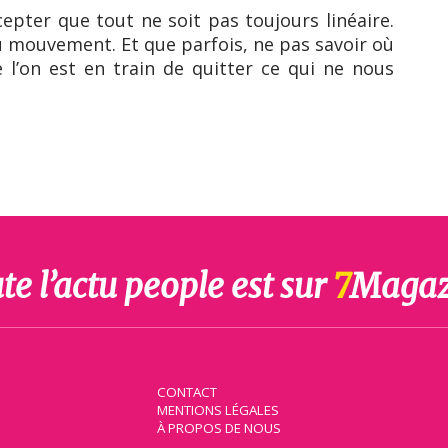
cepter que tout ne soit pas toujours linéaire.
du mouvement. Et que parfois, ne pas savoir où
e l’on est en train de quitter ce qui ne nous
te l’actu people est sur
7
Magaz
CONTACT
MENTIONS LÉGALES
À PROPOS DE NOUS