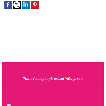
Toute l’actu people est sur
7
Magazine