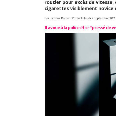
routier pour excès de vitesse,
cigarettes visiblement novice 
Par Eymeric Ronin - Publié le Jeudi 7 Septembre 2023
Il avoue à la police être "pressé de