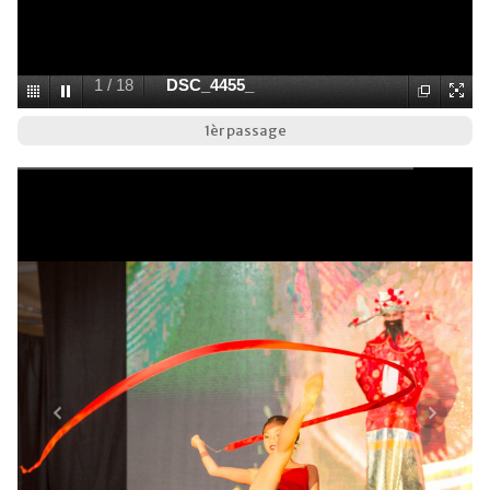
1
/
18
DSC_4455_
1èr passage