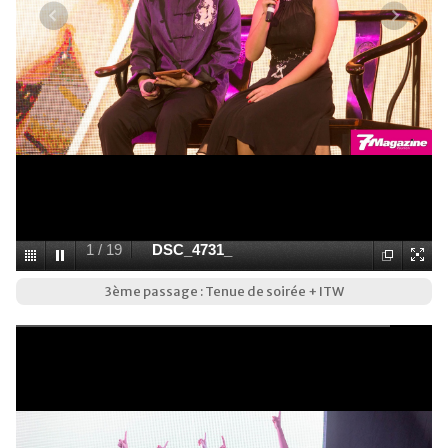
1
/
19
DSC_4731_
3ème passage : Tenue de soirée + ITW