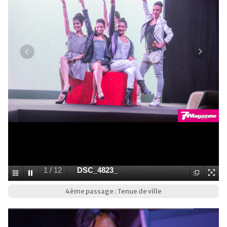
1
/
12
DSC_4823_
4ème passage : Tenue de ville