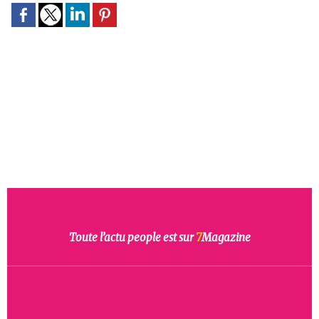
Toute l’actu people est sur
7
Magazine