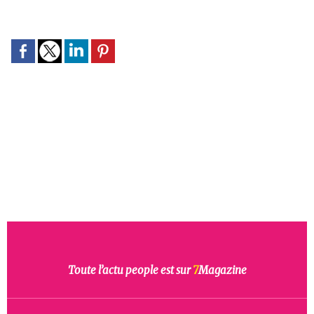
Toute l’actu people est sur
7
Magazine