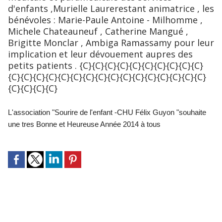
d'enfants ,Murielle Laurerestant animatrice , les
bénévoles : Marie-Paule Antoine - Milhomme ,
Michele Chateauneuf , Catherine Mangué ,
Brigitte Monclar , Ambiga Ramassamy pour leur
implication et leur dévouement aupres des
petits patients . {C}{C}{C}{C}{C}{C}
{C}{C}{C}{C}
{C}{C}
{C}{C}{C}{C}{C}{C}
{C}{C}{C}{C}{C}{C}
{C}{C}
{C}{C}{C}{C}
L'association "Sourire de l'enfant -CHU Félix Guyon "souhaite
une tres Bonne et Heureuse Année 2014 à tous