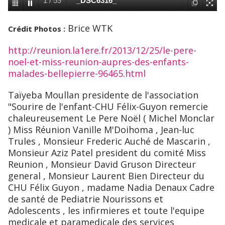
1
/
59
_DSC6316_
Brice WTK
Crédit Photos :
http://reunion.la1ere.fr/2013/12/25/le-pere-
noel-et-miss-reunion-aupres-des-enfants-
malades-bellepierre-96465.html
Taïyeba Moullan presidente de l'association
"Sourire de l'enfant-CHU Félix-Guyon remercie
chaleureusement Le Pere Noël ( Michel Monclar
) Miss Réunion Vanille M'Doihoma , Jean-luc
Trules , Monsieur Frederic Auché de Mascarin ,
Monsieur Aziz Patel president du comité Miss
Reunion , Monsieur David Gruson Directeur
general , Monsieur Laurent Bien Directeur du
CHU Félix Guyon , madame Nadia Denaux Cadre
de santé de Pediatrie Nourissons et
Adolescents , les infirmieres et toute l'equipe
medicale et paramedicale des services