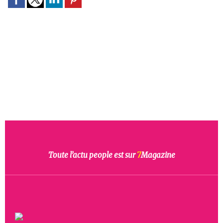
Toute l’actu people est sur
7
Magazine