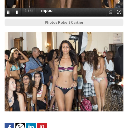
1
/
6
mpou
Photos Robert Cartier