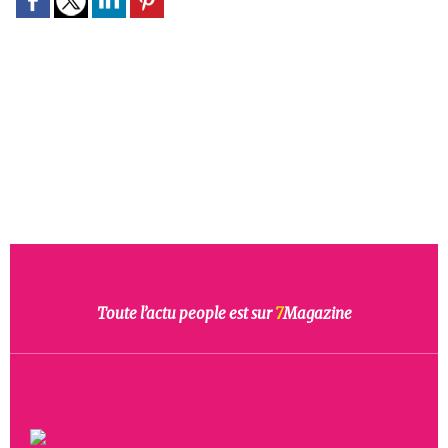
Toute l’actu people est sur
7
Magazine