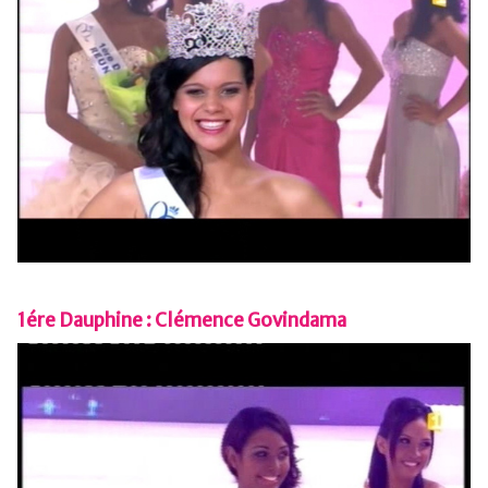
1ére Dauphine : Clémence Govindama