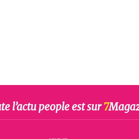
te l’actu people est sur
7
Magaz