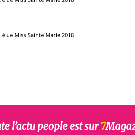
te l’actu people est sur
7
Magaz