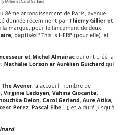
ry Millier et Carol Gerland
 du 8ème arrondissement de Paris, avenue
 été donnée récemment par
Thierry
Gillier et
e la marque
,
pour le lancement de deux
taire
, baptisés "This is HER!" (pour elle), et
ncesseur et Michel Almairac
qui ont créé la
st
Nathalie Lorson er Aurélien Guichard
qui
r
The Avener
, a accueilli nombre de
, Virginie Ledoyen, Vahina Giocante,
Anouchka Delon, Carol Gerland, Aure Atika,
ncent Perez, Pascal Elbe
,...), et a duré jusqu'à
uinard