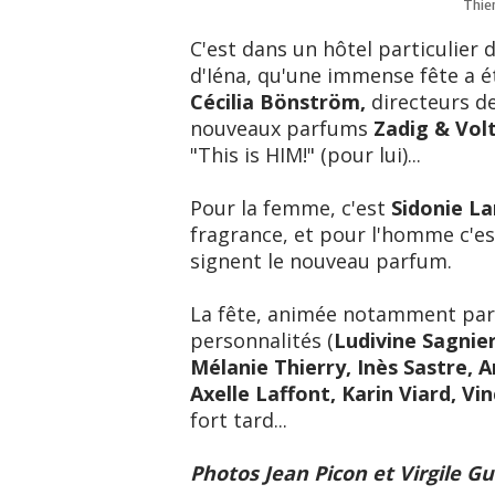
Thier
C'est dans un hôtel particulier
d'Iéna, qu'une immense fête a
Cécilia Bönström,
directeurs d
nouveaux parfums
Zadig & Vol
"This is HIM!" (pour lui)...
Pour la femme, c'est
Sidonie La
fragrance, et pour l'homme c'e
signent le nouveau parfum.
La fête, animée notamment pa
personnalités (
Ludivine Sagnier
Mélanie Thierry, Inès Sastre, 
Axelle Laffont, Karin Viard, Vi
fort tard...
Photos Jean Picon et Virgile G