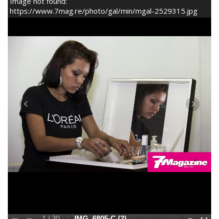
Image not found:
https://www.7mag.re/photo/gal/min/mgal-2529315.jpg
1
/
30
IMG_6805-C (2)