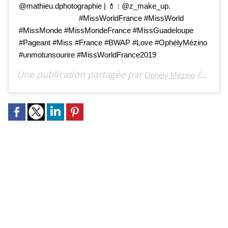
@mathieu.dphotographie | 💄 : @z_make_up. ⠀⠀⠀⠀⠀
⠀⠀⠀⠀⠀ ⠀⠀⠀⠀⠀ #MissWorldFrance #MissWorld
#MissMonde #MissMondeFrance #MissGuadeloupe
#Pageant #Miss #France #BWAP #Love #OphélyMézino
#unmotunsourire #MissWorldFrance2019
Une publication partagée par
(@ophelymezinooff) le
Ophély Mézino