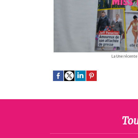
La Une récente d
Tou