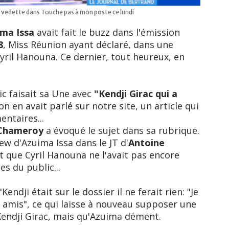
 vedette dans Touche pas à mon poste ce lundi
ima Issa
avait fait le buzz dans l'émission
8
, Miss Réunion ayant déclaré, dans une
yril Hanouna. Ce dernier, tout heureux, en
c faisait sa Une avec
"Kendji Girac qui a
 on en avait parlé sur notre site, un article qui
ntaires...
 Chameroy
a évoqué le sujet dans sa rubrique.
view d'Azuima Issa dans le JT d'
Antoine
t que Cyril Hanouna ne l'avait pas encore
es du public...
Kendji était sur le dossier il ne ferait rien: "Je
 amis", ce qui laisse à nouveau supposer une
Kendji Girac, mais qu'Azuima dément.