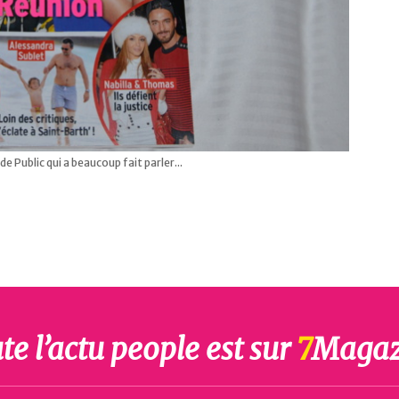
e Public qui a beaucoup fait parler...
te l’actu people est sur
7
Magaz