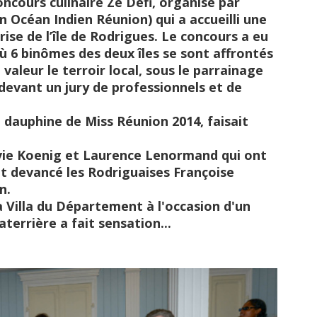
ncours culinaire Ze Défi, organisé par
in Océan Indien Réunion) qui a accueilli une
ise de l’île de Rodrigues. Le concours a eu
où 6 binômes des deux îles se sont affrontés
aleur le terroir local, sous le parrainage
e devant un jury de professionnels et de
e dauphine de Miss Réunion 2014, faisait
lvie Koenig et Laurence Lenormand qui ont
t devancé les Rodriguaises Françoise
n.
la Villa du Département à l'occasion d'un
terrière a fait sensation...