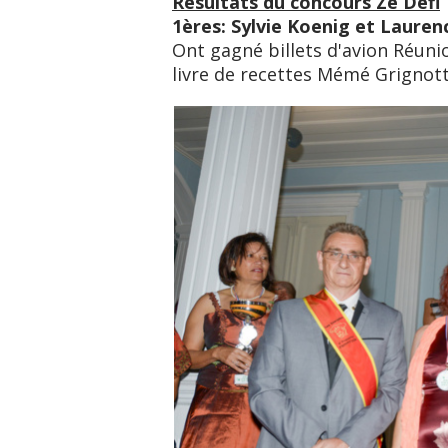
Résultats du concours Ze Défi
1ères: Sylvie Koenig et Laure
Ont gagné billets d'avion Réuni
livre de recettes Mémé Grignot