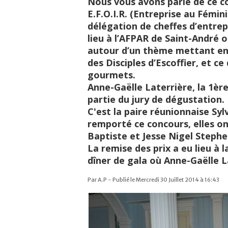
Nous vous avons parlé de ce co
E.F.O.I.R. (Entreprise au Fémin
délégation de cheffes d’entrepr
lieu à l’AFPAR de Saint-André 
autour d’un thème mettant en v
des Disciples d’Escoffier, et c
gourmets.
Anne-Gaëlle Laterrière, la 1èr
partie du jury de dégustation.
C'est la paire réunionnaise Sy
remporté ce concours, elles on
Baptiste et Jesse Nigel Stephe
La remise des prix a eu lieu à 
dîner de gala où Anne-Gaëlle La
Par A.P - Publié le Mercredi 30 Juillet 2014 à 16:43