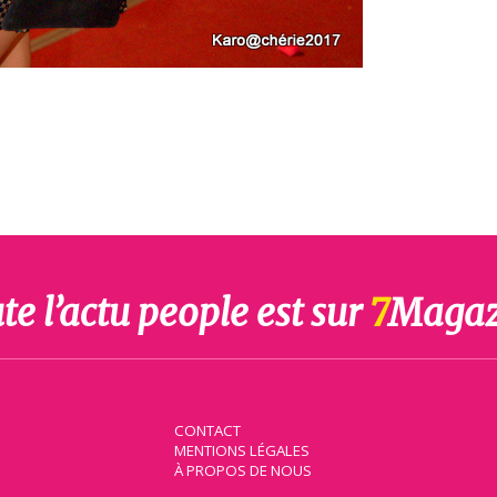
te l’actu people est sur
7
Magaz
CONTACT
MENTIONS LÉGALES
À PROPOS DE NOUS