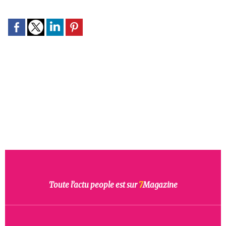
Toute l’actu people est sur
7
Magazine