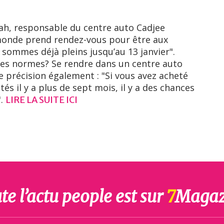
ah, responsable du centre auto Cadjee
 monde prend rendez-vous pour être aux
 sommes déjà pleins jusqu’au 13 janvier".
les normes? Se rendre dans un centre auto
te précision également : "Si vous avez acheté
tés il y a plus de sept mois, il y a des chances
".
LIRE LA SUITE ICI
te l’actu people est sur
7
Magaz