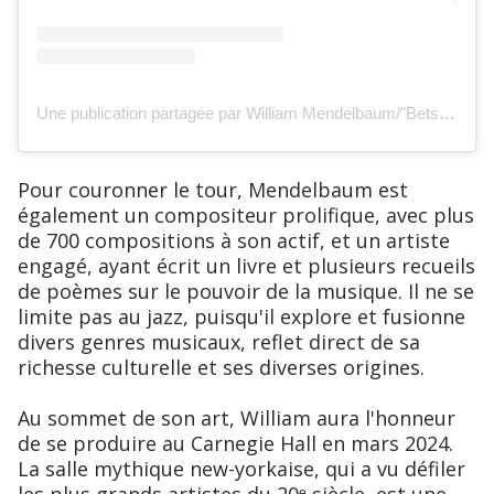
U
ne publication partagée par William Mendelbaum/"Betsalel"(Pianist International/Composer) (@william.mendelbaum)
Pour couronner le tour, Mendelbaum est
également un compositeur prolifique, avec plus
de 700 compositions à son actif, et un artiste
engagé, ayant écrit un livre et plusieurs recueils
de poèmes sur le pouvoir de la musique. Il ne se
limite pas au jazz, puisqu'il explore et fusionne
divers genres musicaux, reflet direct de sa
richesse culturelle et ses diverses origines.
Au sommet de son art, William aura l'honneur
de se produire au Carnegie Hall en mars 2024.
La salle mythique new-yorkaise, qui a vu défiler
les plus grands artistes du 20ᵉ siècle, est une