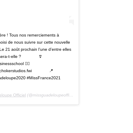
ulière ! Tous nos remerciements à
oisi de nous suivre sur cette nouvelle
 21 août prochain l’une d’entre elles
sera-t-elle ? ⠀⠀⠀⠀⠀ 👙
essschool 💇‍♀️
hokerstudios.fwi ⠀⠀⠀⠀⠀ 📍
deloupe2020 #MissFrance2021
loupe Officiel
(@missguadeloupeofficiel) le
13 Août 2020 à 5 :13 PDT