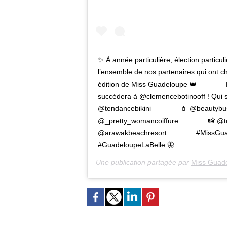
✨ À année particulière, élection partic
l’ensemble de nos partenaires qui ont ch
édition de Miss Guadeloupe 👑 ⠀⠀⠀⠀⠀ Le
succédera à @clemencebotinooff ! Qui 
@tendancebikini ⠀⠀⠀⠀⠀ 💄 @beautybusin
@_pretty_womancoiffure ⠀⠀⠀⠀⠀ 📸 @tc
@arawakbeachresort ⠀⠀⠀⠀⠀ #MissGua
#GuadeloupeLaBelle 🦋
Une publication partagée par
Miss Guade