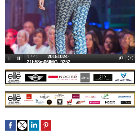
2
/
41
20151024-
21h54m45IMG_9134