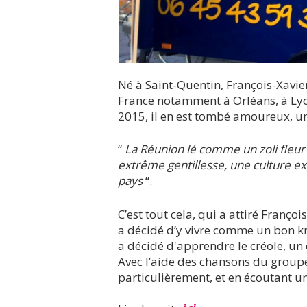
Né à Saint-Quentin, François-Xavi
France notamment à Orléans, à Lyon
2015, il en est tombé amoureux, un
“
La Réunion lé comme un zoli fleur 
extrême gentillesse, une culture exc
pays
“.
C’est tout cela, qui a attiré Françoi
a décidé d’y vivre comme un bon kr
a décidé d'apprendre le créole, un d
Avec l’aide des chansons du group
particulièrement, et en écoutant un