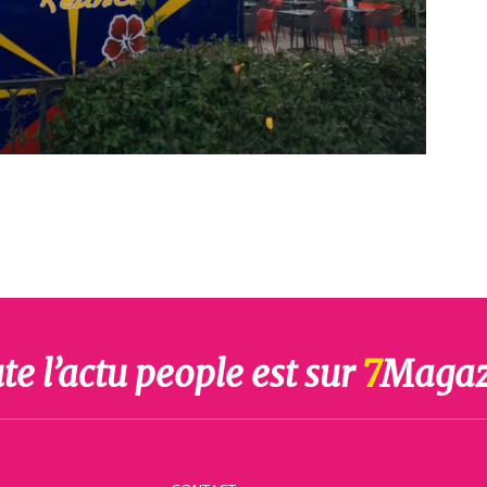
te l’actu people est sur
7
Magaz