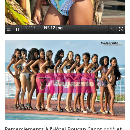
1
/
17
N°-12.jpg
Remerciements à l'Hôtel Boucan Canot **** et