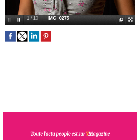
1
/
10
IMG_0275
Toute l’actu people est sur
7
Magazine