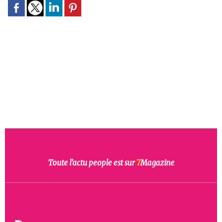
Toute l’actu people est sur
7
Magazine