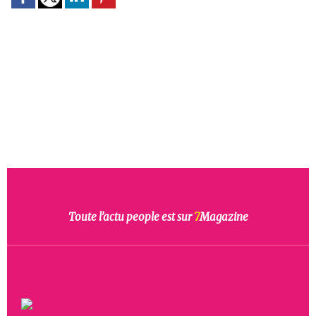
Toute l’actu people est sur
7
Magazine