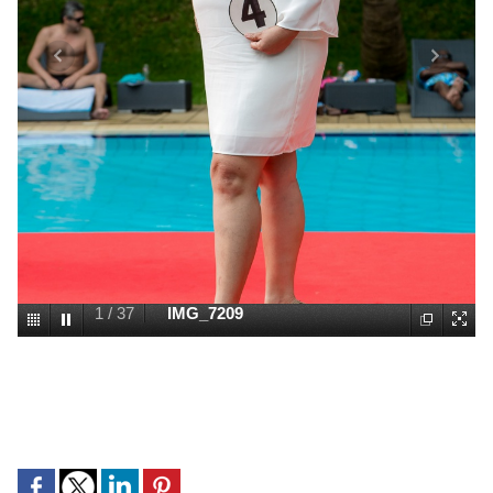
1
/
37
IMG_7209