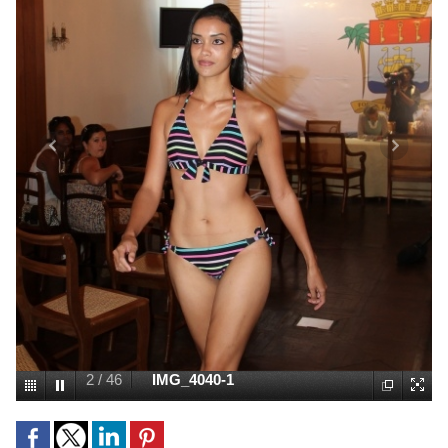
2
/
46
IMG_4040-1