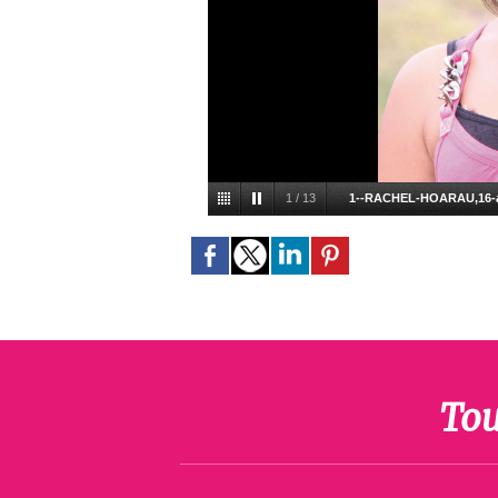
1
/
13
1--RACHEL-HOARAU,16-
Tou