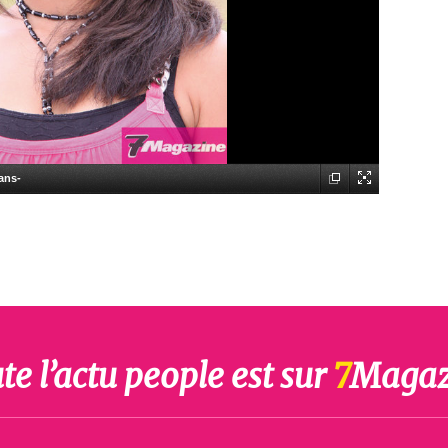
ans-
te l’actu people est sur
7
Magaz