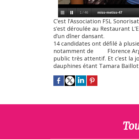
1
/
46
miss-metiss-47
C’est l’Association FSL Sonorisati
s’est déroulée au Restaurant L’
d’un dîner dansant.
14 candidates ont défilé à plusi
notamment de Florence Argint
public très attentif. Et c’est la
dauphines étant Tamara Bai
Tou