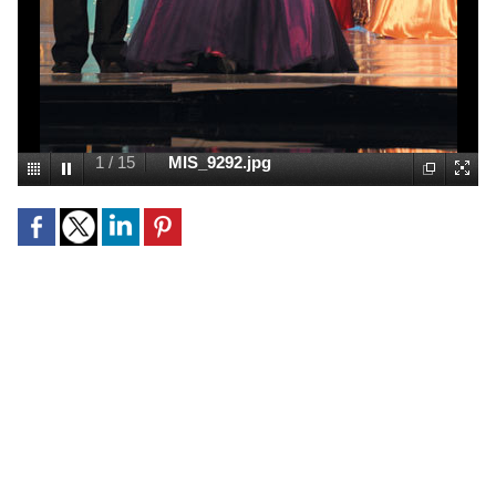
1
/
15
MIS_9292.jpg