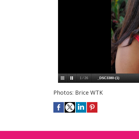
1
/
26
_DSC3380-(1)
Photos: Brice WTK