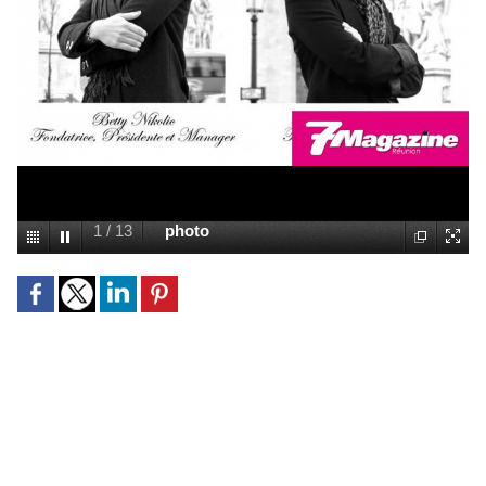
1
/
13
photo