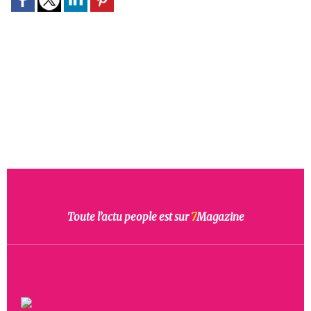
Toute l’actu people est sur
7
Magazine