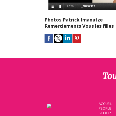
1
/
26
_G8B2917
Photos Patrick Imanatze
Remerciements Vous les filles
Tou
ACCUEIL
PEOPLE
SCOOP