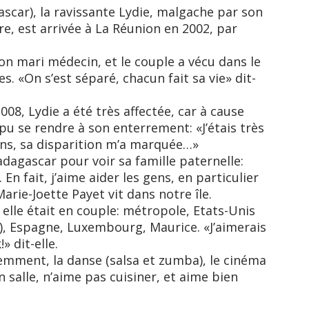
car), la ravissante Lydie, malgache par son
e, est arrivée à La Réunion en 2002, par
 son mari médecin, et le couple a vécu dans le
. «On s’est séparé, chacun fait sa vie» dit-
08, Lydie a été très affectée, car à cause
 pu se rendre à son enterrement: «J’étais très
4 ans, sa disparition m’a marquée…»
adagascar pour voir sa famille paternelle:
 En fait, j’aime aider les gens, en particulier
rie-Joette Payet vit dans notre île.
lle était en couple: métropole, Etats-Unis
), Espagne, Luxembourg, Maurice. «J’aimerais
 dit-elle.
emment, la danse (salsa et zumba), le cinéma
en salle, n’aime pas cuisiner, et aime bien