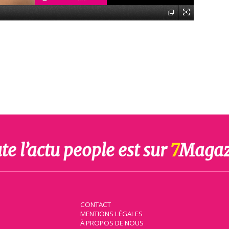
te l’actu people est sur
7
Magaz
CONTACT
MENTIONS LÉGALES
À PROPOS DE NOUS