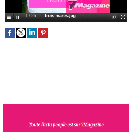
1
/
25
trois mares.jpg
Toute l’actu people est sur
7
Magazine