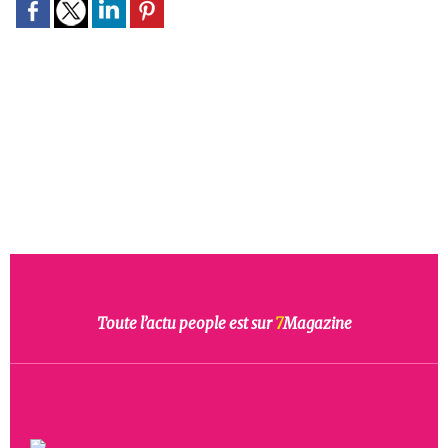
Toute l’actu people est sur
7
Magazine