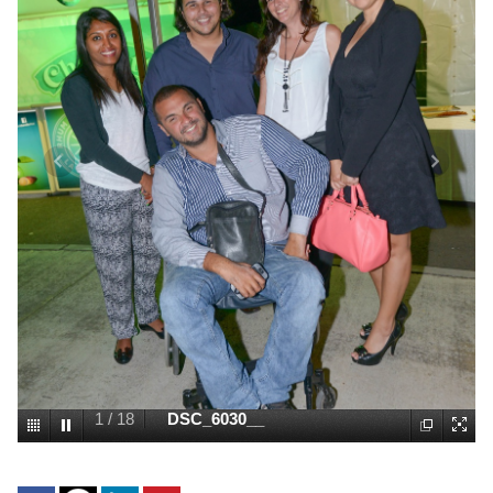
2
/
18
DSC_6018__