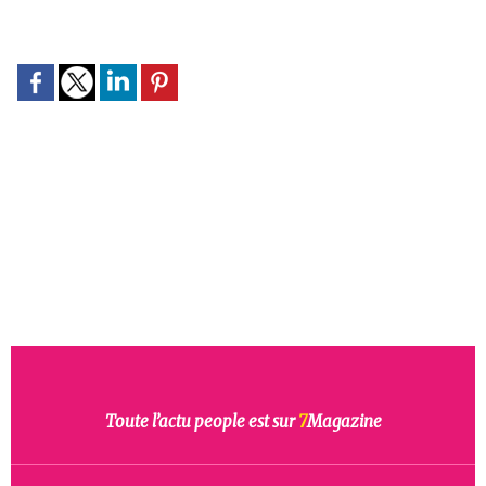
Toute l’actu people est sur
7
Magazine