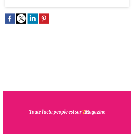
Toute l’actu people est sur
7
Magazine