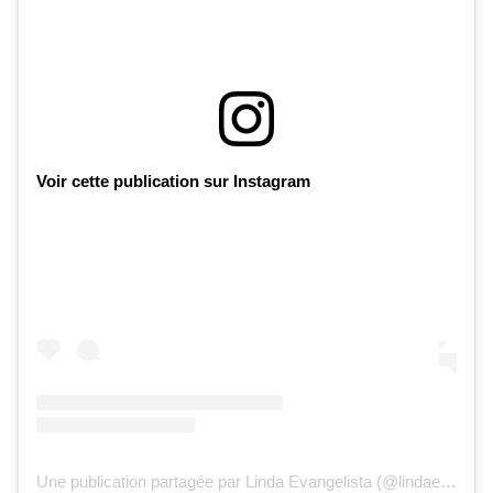
Voir cette publication sur Instagram
U
ne publication partagée par Linda Evangelista (@lindaevangelista)