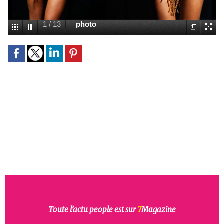
1
/
13
photo
Toute l’actu people est sur
7
Magazine