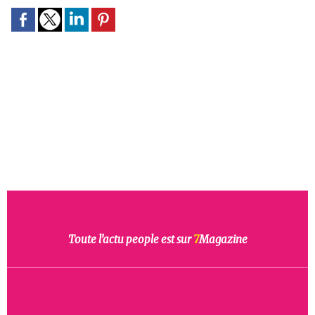
Toute l’actu people est sur
7
Magazine