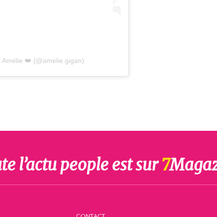
r Amélie 👑 (@amelie.gigan)
te l’actu people est sur
7
Magaz
CONTACT