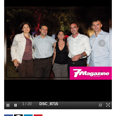
1
/
20
DSC_8715