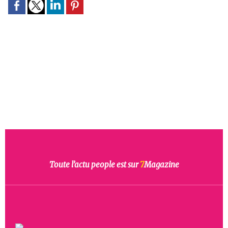
Toute l’actu people est sur
7
Magazine