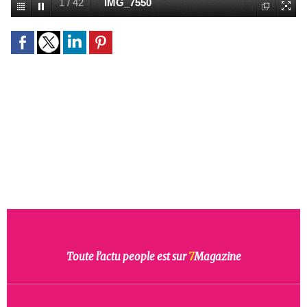
1
/
42
IMG_7550
Toute l’actu people est sur
7
Magazine