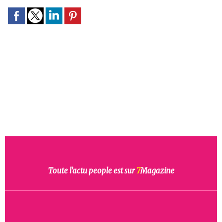
Toute l’actu people est sur
7
Magazine