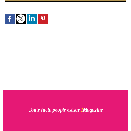
Toute l’actu people est sur
7
Magazine