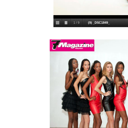
1
/
9
(9) _DSC1849_