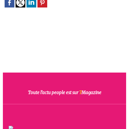
Toute l’actu people est sur
7
Magazine