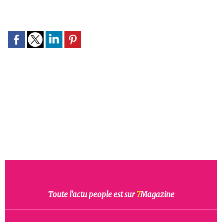
Toute l’actu people est sur
7
Magazine