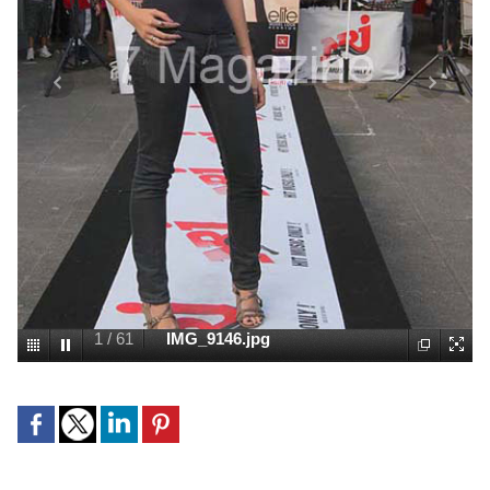
1
/
61
IMG_9146.jpg